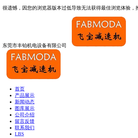
很遗憾，因您的浏览器版本过低导致无法获得最佳浏览体验，
东莞市丰铂机电设备有限公司
首页
产品展示
新闻动态
图库展示
公司介绍
留言反馈
联系我们
LBS