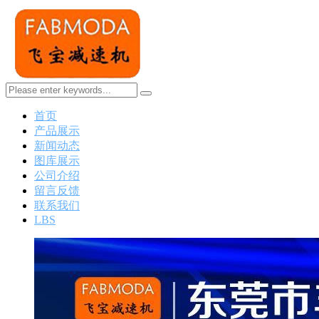
首页
产品展示
新闻动态
图库展示
公司介绍
留言反馈
联系我们
LBS